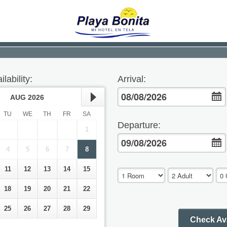
lability
:
Arrival
:
AUG
2026
TU
WE
TH
FR
SA
Departure
:
1
4
5
6
7
8
11
12
13
14
15
18
19
20
21
22
25
26
27
28
29
Check Ava