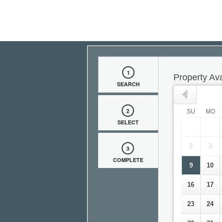
1
Property Avai
SEARCH
2
SU
MO
SELECT
2
3
3
COMPLETE
9
10
16
17
23
24