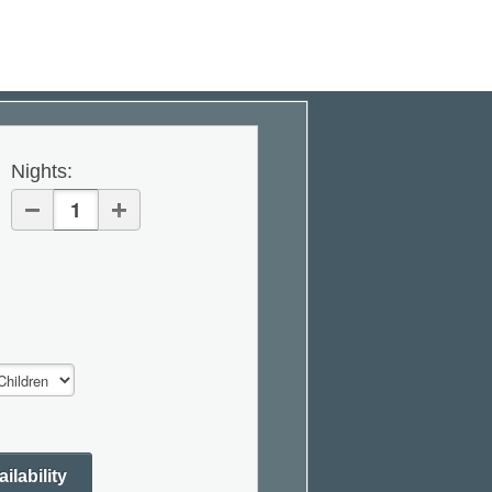
Nights
:
ilability